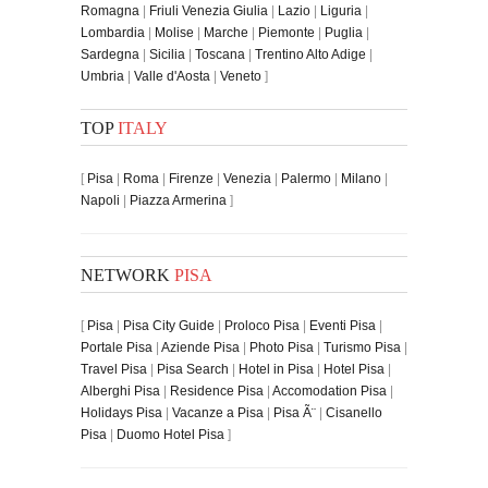
Romagna
|
Friuli Venezia Giulia
|
Lazio
|
Liguria
|
Lombardia
|
Molise
|
Marche
|
Piemonte
|
Puglia
|
Sardegna
|
Sicilia
|
Toscana
|
Trentino Alto Adige
|
Umbria
|
Valle d'Aosta
|
Veneto
]
TOP
ITALY
[
Pisa
|
Roma
|
Firenze
|
Venezia
|
Palermo
|
Milano
|
Napoli
|
Piazza Armerina
]
NETWORK
PISA
[
Pisa
|
Pisa City Guide
|
Proloco Pisa
|
Eventi Pisa
|
Portale Pisa
|
Aziende Pisa
|
Photo Pisa
|
Turismo Pisa
|
Travel Pisa
|
Pisa Search
|
Hotel in Pisa
|
Hotel Pisa
|
Alberghi Pisa
|
Residence Pisa
|
Accomodation Pisa
|
Holidays Pisa
|
Vacanze a Pisa
|
Pisa Ã¨
|
Cisanello
Pisa
|
Duomo Hotel Pisa
]