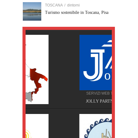
TOSCANA
/
dintorni
Turismo sostenibile in Toscana, Pisa
S
J