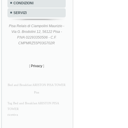
CONDIZIONI
SERVIZI
Pisa Relais di Ciampolini Maurizio -
Via G. Brodolini 12, 56122 Pisa -
P.IVA 02293350506 - C.F.
CMPMRZ55P03G702R
[
Privacy
]
Bed and Breakfast ARISTON PISA TOWER
Pisa
Tag Bed and Breakfast ARISTON PISA
TOWER
ricettiva