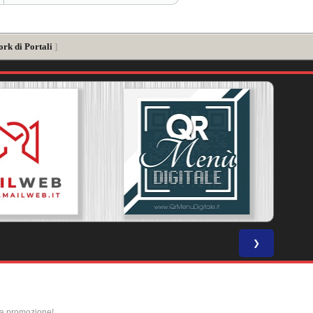
ork di Portali
]
❯
la promozione!