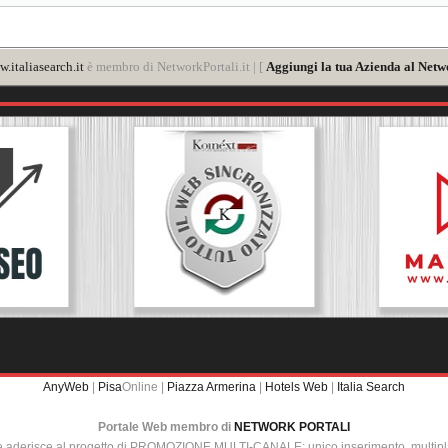
.italiasearch.it
è membro di NetworkPortali.it | [
Aggiungi la tua Azienda al Netw
AnyWeb
|
Pisa
Online |
Piazza Armerina
|
Hotels Web
|
Italia Search
Portale Web membro di
NETWORK PORTALI
e aderisce al progetto di PROMOZIONE MULTI-CANALE: unico inserimento, multip