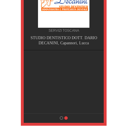
SERVIZI TOSCANA
I,
STUDIO DENTISTICO DOTT. DARIO
DECANINI, Capannori, Lucca
NA
sa