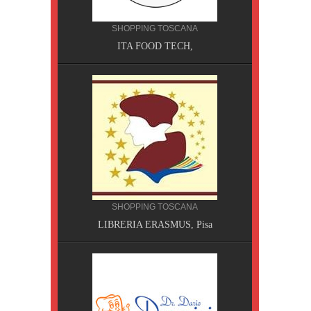
NA
MPING
SHOPPING TOSCANA
ITA FOOD TECH,
SHOPPING TOSCANA
a Terme
LIBRERIA ERASMUS, Pisa