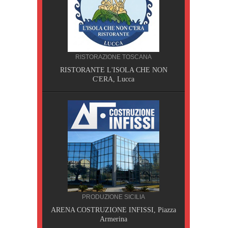
CILIA
RISTORAZIONE TOSCANA
AOBAB,
RISTORANTE L'ISOLA CHE NON
C'ERA, Lucca
PRODUZIONE SICILIA
A, Pisa
ARENA COSTRUZIONE INFISSI, Piazza
Armerina