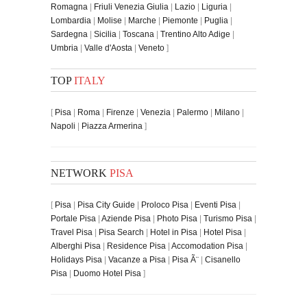
Romagna
|
Friuli Venezia Giulia
|
Lazio
|
Liguria
|
Lombardia
|
Molise
|
Marche
|
Piemonte
|
Puglia
|
Sardegna
|
Sicilia
|
Toscana
|
Trentino Alto Adige
|
Umbria
|
Valle d'Aosta
|
Veneto
]
TOP
ITALY
[
Pisa
|
Roma
|
Firenze
|
Venezia
|
Palermo
|
Milano
|
Napoli
|
Piazza Armerina
]
NETWORK
PISA
[
Pisa
|
Pisa City Guide
|
Proloco Pisa
|
Eventi Pisa
|
Portale Pisa
|
Aziende Pisa
|
Photo Pisa
|
Turismo Pisa
|
Travel Pisa
|
Pisa Search
|
Hotel in Pisa
|
Hotel Pisa
|
Alberghi Pisa
|
Residence Pisa
|
Accomodation Pisa
|
Holidays Pisa
|
Vacanze a Pisa
|
Pisa Ã¨
|
Cisanello
Pisa
|
Duomo Hotel Pisa
]