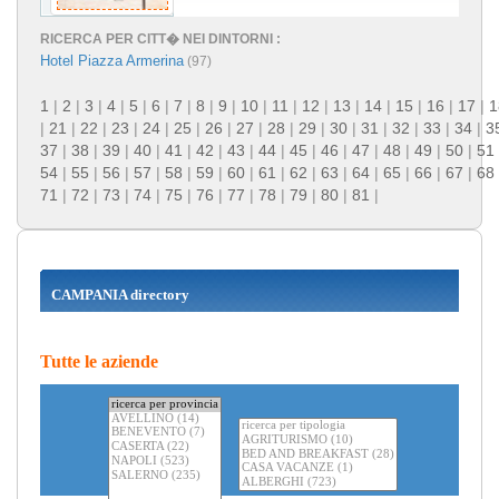
RICERCA PER CITT� NEI DINTORNI :
Hotel Piazza Armerina
(97)
1
|
2
|
3
|
4
|
5
|
6
|
7
|
8
|
9
|
10
|
11
|
12
|
13
|
14
|
15
|
16
|
17
|
1
|
21
|
22
|
23
|
24
|
25
|
26
|
27
|
28
|
29
|
30
|
31
|
32
|
33
|
34
|
3
37
|
38
|
39
|
40
|
41
|
42
|
43
|
44
|
45
|
46
|
47
|
48
|
49
|
50
|
51
54
|
55
|
56
|
57
|
58
|
59
|
60
|
61
|
62
|
63
|
64
|
65
|
66
|
67
|
68
71
|
72
|
73
|
74
|
75
|
76
|
77
|
78
|
79
|
80
|
81
|
CAMPANIA directory
Tutte le aziende