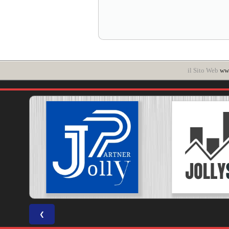
il Sito Web
www
❮