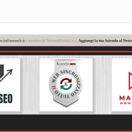
.italiasearch.it
è membro di NetworkPortali.it | [
Aggiungi la tua Azienda al Netw