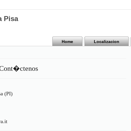
a Pisa
Home
Localizacion
| Cont�ctenos
a (PI)
a.it