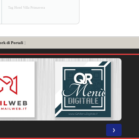
Tag Hotel Villa Primavera
ork di Portali
]
❯