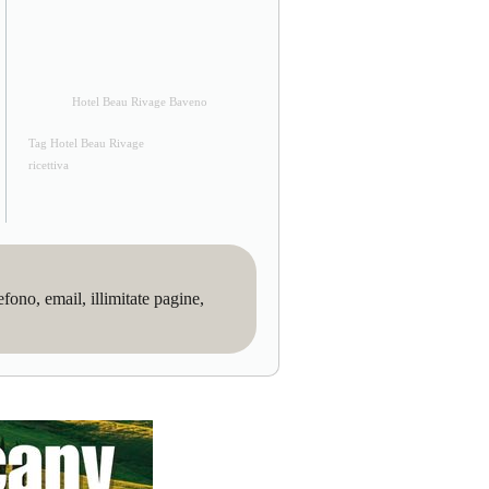
Hotel Beau Rivage Baveno
Tag Hotel Beau Rivage
ricettiva
no, email, illimitate pagine,