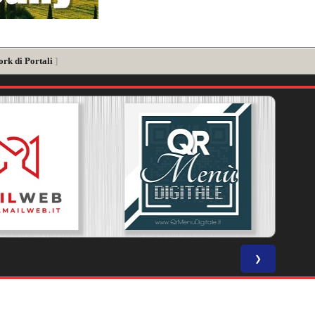
ork di Portali
]
❯