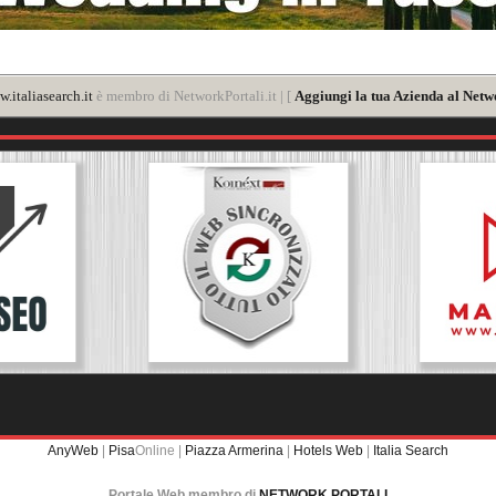
.italiasearch.it
è membro di NetworkPortali.it | [
Aggiungi la tua Azienda al Netw
AnyWeb
|
Pisa
Online |
Piazza Armerina
|
Hotels Web
|
Italia Search
Portale Web membro di
NETWORK PORTALI