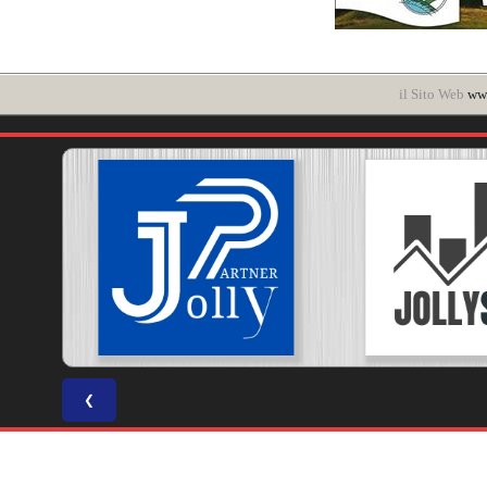
il Sito Web
www
❮