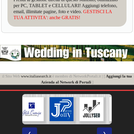
per PC, TABLET e CELLULARI! Aggiungi telefono,
email, illimitate pagine, foto e video.
GESTISCI LA
TUA ATTIVITA': anche GRATIS!
il Sito Web
www.italiasearch.it
è membro di NetworkPortali.it | [
Aggiungi la tua
Azienda al Network di Portali
]
❮
❯