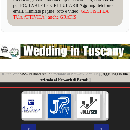
per PC, TABLET e CELLULARI! Aggiungi telefono,
email, illimitate pagine, foto e video.
GESTISCI LA
TUA ATTIVITA': anche GRATIS!
il Sito Web
www.italiasearch.it
è membro di NetworkPortali.it | [
Aggiungi la tua
Azienda al Network di Portali
]
❮
❯