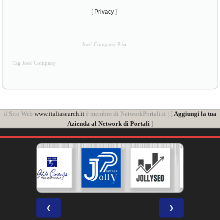
[
Privacy
]
Joes' Company Pisa
Tag Joes' Company
il Sito Web
www.italiasearch.it
è membro di NetworkPortali.it | [
Aggiungi la tua
Azienda al Network di Portali
]
❮
❯