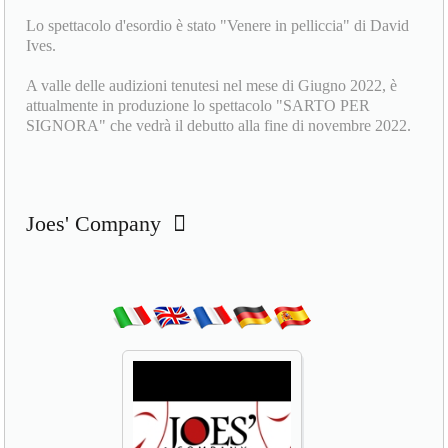
Lo spettacolo d'esordio è stato "Venere in pelliccia" di David
Ives.
A valle delle audizioni tenutesi nel mese di Giugno 2022, è
attualmente in produzione lo spettacolo "SARTO PER
SIGNORA" che vedrà il debutto alla fine di novembre 2022.
Joes' Company