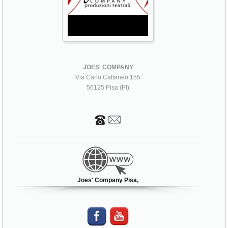
JOES' COMPANY
Via Carlo Cattaneo 155
56125 Pisa (PI)
Joes' Company Pisa,