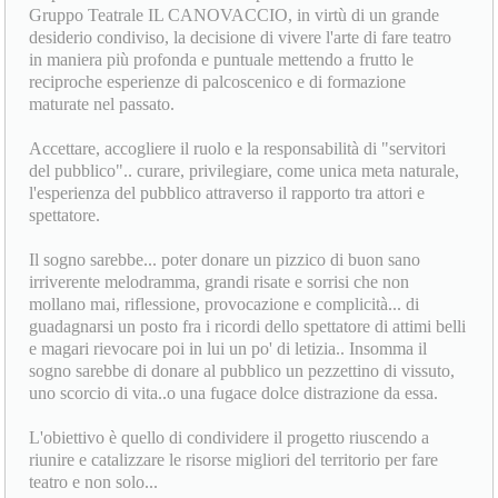
Gruppo Teatrale IL CANOVACCIO, in virtù di un grande
desiderio condiviso, la decisione di vivere l'arte di fare teatro
in maniera più profonda e puntuale mettendo a frutto le
reciproche esperienze di palcoscenico e di formazione
maturate nel passato.
Accettare, accogliere il ruolo e la responsabilità di "servitori
del pubblico".. curare, privilegiare, come unica meta naturale,
l'esperienza del pubblico attraverso il rapporto tra attori e
spettatore.
Il sogno sarebbe... poter donare un pizzico di buon sano
irriverente melodramma, grandi risate e sorrisi che non
mollano mai, riflessione, provocazione e complicità... di
guadagnarsi un posto fra i ricordi dello spettatore di attimi belli
e magari rievocare poi in lui un po' di letizia.. Insomma il
sogno sarebbe di donare al pubblico un pezzettino di vissuto,
uno scorcio di vita..o una fugace dolce distrazione da essa.
L'obiettivo è quello di condividere il progetto riuscendo a
riunire e catalizzare le risorse migliori del territorio per fare
teatro e non solo...