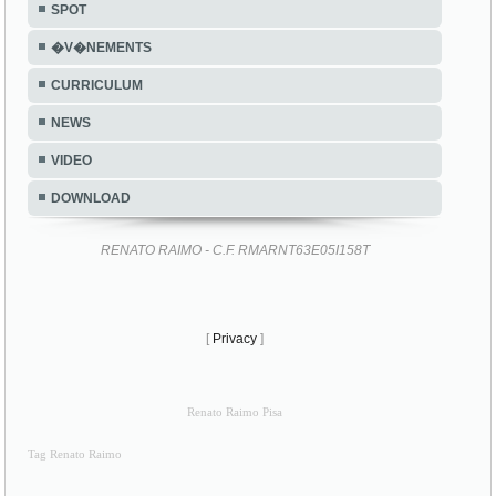
CURRICULUM
NEWS
VIDEO
DOWNLOAD
RENATO RAIMO - C.F. RMARNT63E05I158T
[
Privacy
]
Renato Raimo Pisa
Tag Renato Raimo