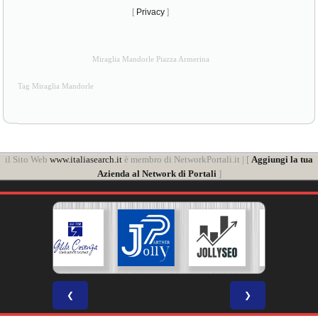
[
Privacy
]
Miraglia Mandorle Piazza Armerina
Tag Miraglia Mandorle
il Sito Web
www.italiasearch.it
è membro di NetworkPortali.it | [
Aggiungi la tua
Azienda al Network di Portali
]
❮
❯