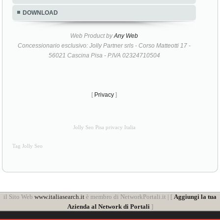
DOWNLOAD
Web Product by
Any Web
Concessionario esclusivo: Jolly Partner srls - Corso Matteotti 17 -
56021 Cascina Pisa - P.IVA 02324710504
[
Privacy
]
Jolly Seo Pisa privacy Italia
Tag Jolly Seo
il Sito Web
www.italiasearch.it
è membro di NetworkPortali.it | [
Aggiungi la tua
Azienda al Network di Portali
]