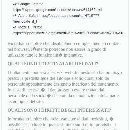
Google Chrome:
https://support.google.com/accounts/answer/61416?hl=it
Apple Safari: https://support.apple.com/kb/HT1677?
viewlocale=it_IT
Mozilla Firefox:
https://support.mozilla.org/it/kb/Attivare%20e%20disattivare%20i%20cook
Ricordiamo inoltre che, disabilitando completamente i cookie
nel browser, l�utente potrebbe non essere in grado di
utilizzare tutte le funzionalit� interattive.
QUALI SONO I DESTINATARI DEI DATI?
I trattamenti connessi ai servizi web di questo sito hanno luogo
presso la predetta sede del Titolare e sono curati solo da
personale appositamente designato incaricato del trattamento.
In caso di necessit�, i dati possono essere trattati dal
personale della societ� che cura la manutenzione della parte
tecnologica del sito.
QUALI SONO I DIRITTI DEGLI INTERESSATI?
Informiamo inoltre che, relativamente ai dati medesimi, �
possibile esercitare in qualsiasi momento i diritti previsti dal