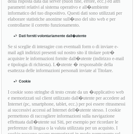
della risposta data dal server (buon fine, errore, ecc.) ed altri
parametri relativi al sistema operativo e all�ambiente
informatico del tuo dispositivo. Questi dati sono utilizzati per
elaborare statistiche anonime sull�uso del sito web e per
controllarne il corretto funzionamento.
Dati forniti volontariamente dall�utente
Se si sceglie di interagire con eventuali form o di inviare e-
mail agli indirizzi presenti sul nostro sito il titolare potr�
acquisire le informazioni fornite dall�utente (indirizzo e-mail
e tipologia di richiesta). L�utente � responsabile della
esattezza delle informazioni personali inviate al Titolare.
Cookie
I cookie sono stringhe di testo create da un �applicativo web
e memorizzati sul client utilizzato dall�utente per accedere ad
Internet (pc, smartphone, tablet, ecc.) per poi essere ritrasmessi
ai successivi accessi ad Internet dell�utente stesso. I cookie
permettono di raccogliere informazioni sulla navigazione
effettuata dall�utente sui Siti, per esempio per ricordare le
preferenze di lingua o la valuta utilizzata per un acquisto. I
cookie possono essere memorizzati in modo permanente sul