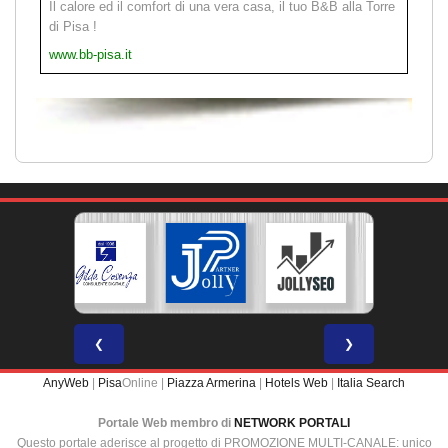
Il calore ed il comfort di una vera casa, il tuo B&B alla Torre
di Pisa !
www.bb-pisa.it
❮
❯
AnyWeb
|
Pisa
Online |
Piazza Armerina
|
Hotels Web
|
Italia Search
Portale Web membro di
NETWORK PORTALI
Questo portale aderisce al progetto di PROMOZIONE MULTI-CANALE: unico