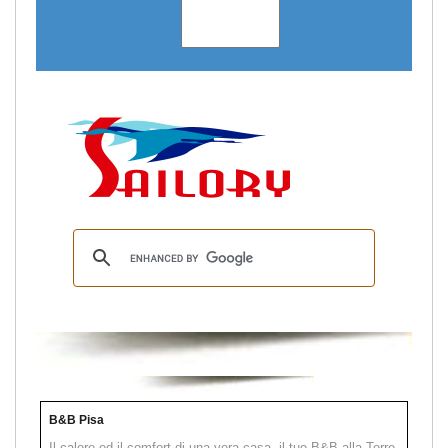
B&B Pisa
Il calore ed il comfort di una vera casa, il tuo B&B alla Torre