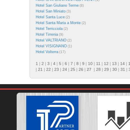
Hotel San Giuliano Terme
(8)
Hotel San Miniato
(3)
Hotel Santa Luce
(2)
Hotel Santa Maria a Monte
(2)
Hotel Terricciola
(2)
Hotel Tirrenia
(9)
Hotel VALTRIANO
(2)
Hotel VISIGNANO
(1)
Hotel Volterra
(17)
1
|
2
|
3
|
4
|
5
|
6
|
7
|
8
|
9
|
10
|
11
|
12
|
13
|
14
|
|
21
|
22
|
23
|
24
|
25
|
26
|
27
|
28
|
29
|
30
|
31
|