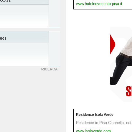
ROTI
www.hotelnovecento.pisa.it
ORI
RICERCA
Residence Isola Verde
Residence in Pisa Cisanello, not 
www.isolaverde.com