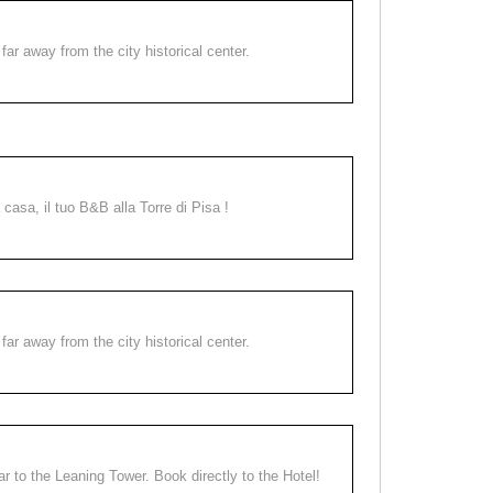
far away from the city historical center.
a casa, il tuo B&B alla Torre di Pisa !
far away from the city historical center.
ear to the Leaning Tower. Book directly to the Hotel!