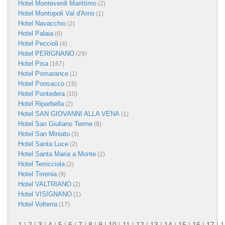
Hotel Monteverdi Marittimo
(2)
Hotel Montopoli Val d'Arno
(1)
Hotel Navacchio
(2)
Hotel Palaia
(6)
Hotel Peccioli
(4)
Hotel PERIGNANO
(29)
Hotel Pisa
(167)
Hotel Pomarance
(1)
Hotel Ponsacco
(19)
Hotel Pontedera
(10)
Hotel Riparbella
(2)
Hotel SAN GIOVANNI ALLA VENA
(1)
Hotel San Giuliano Terme
(8)
Hotel San Miniato
(3)
Hotel Santa Luce
(2)
Hotel Santa Maria a Monte
(2)
Hotel Terricciola
(2)
Hotel Tirrenia
(9)
Hotel VALTRIANO
(2)
Hotel VISIGNANO
(1)
Hotel Volterra
(17)
1
|
2
|
3
|
4
|
5
|
6
|
7
|
8
|
9
|
10
|
11
|
12
|
13
|
14
|
15
|
16
|
17
|
1