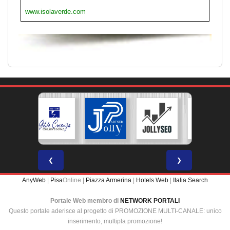
www.isolaverde.com
❮
❯
AnyWeb
|
Pisa
Online |
Piazza Armerina
|
Hotels Web
|
Italia Search
Portale Web membro di
NETWORK PORTALI
Questo portale aderisce al progetto di PROMOZIONE MULTI-CANALE: unico
inserimento, multipla promozione!