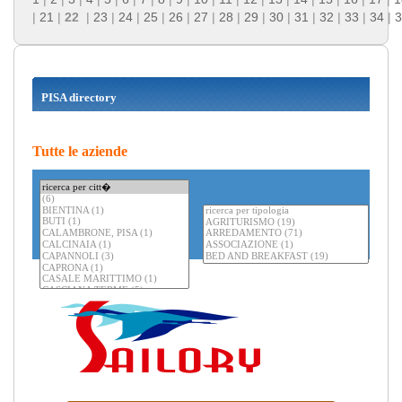
|
21
|
22
|
23
|
24
|
25
|
26
|
27
|
28
|
29
|
30
|
31
|
32
|
33
|
34
|
3
PISA directory
Tutte le aziende