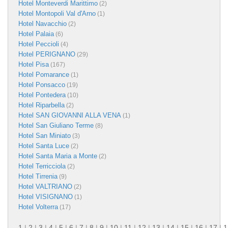
Hotel Monteverdi Marittimo
(2)
Hotel Montopoli Val d'Arno
(1)
Hotel Navacchio
(2)
Hotel Palaia
(6)
Hotel Peccioli
(4)
Hotel PERIGNANO
(29)
Hotel Pisa
(167)
Hotel Pomarance
(1)
Hotel Ponsacco
(19)
Hotel Pontedera
(10)
Hotel Riparbella
(2)
Hotel SAN GIOVANNI ALLA VENA
(1)
Hotel San Giuliano Terme
(8)
Hotel San Miniato
(3)
Hotel Santa Luce
(2)
Hotel Santa Maria a Monte
(2)
Hotel Terricciola
(2)
Hotel Tirrenia
(9)
Hotel VALTRIANO
(2)
Hotel VISIGNANO
(1)
Hotel Volterra
(17)
1
|
2
|
3
|
4
|
5
|
6
|
7
|
8
|
9
|
10
|
11
|
12
|
13
|
14
|
15
|
16
|
17
|
1