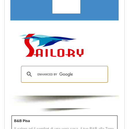
B&B Pisa
Il calore ed il comfort di una vera casa, il tuo B&B alla Torre