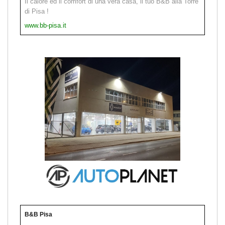
Il calore ed il comfort di una vera casa, il tuo B&B alla Torre
di Pisa !
www.bb-pisa.it
B&B Pisa