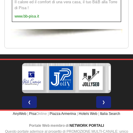
Il calore ed il comfort di una vera casa, il tuo B&B alla Torre
di Pisa !
www.bb-pisa.it
❮
❯
AnyWeb
|
Pisa
Online |
Piazza Armerina
|
Hotels Web
|
Italia Search
Portale Web membro di
NETWORK PORTALI
Questo portale aderisce al progetto di PROMOZIONE MULTI-CANALE: unico