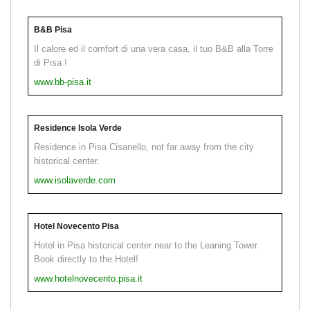
B&B Pisa
Il calore ed il comfort di una vera casa, il tuo B&B alla Torre
di Pisa !
www.bb-pisa.it
Residence Isola Verde
Residence in Pisa Cisanello, not far away from the city
historical center.
www.isolaverde.com
Hotel Novecento Pisa
Hotel in Pisa historical center near to the Leaning Tower.
Book directly to the Hotel!
www.hotelnovecento.pisa.it