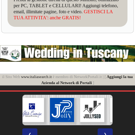
per PC, TABLET e CELLULARI! Aggiungi telefono,
email, illimitate pagine, foto e video.
GESTISCI LA
TUA ATTIVITA': anche GRATIS!
il Sito Web
www.italiasearch.it
è membro di NetworkPortali.it | [
Aggiungi la tua
Azienda al Network di Portali
]
❮
❯