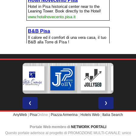
❮
❯
AnyWeb
|
Pisa
Online |
Piazza Armerina
|
Hotels Web
|
Italia Search
Portale Web membro di
NETWORK PORTALI
Questo portale aderisce al progetto di PROMOZIONE MULTI-CANALE: unico