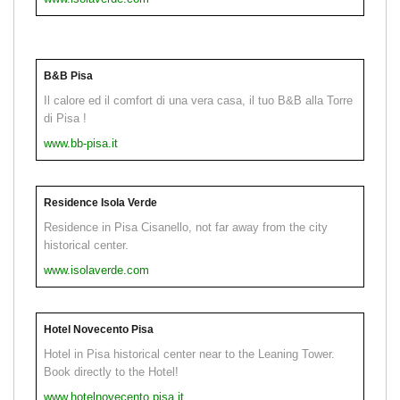
B&B Pisa
Il calore ed il comfort di una vera casa, il tuo B&B alla Torre
di Pisa !
www.bb-pisa.it
Residence Isola Verde
Residence in Pisa Cisanello, not far away from the city
historical center.
www.isolaverde.com
Hotel Novecento Pisa
Hotel in Pisa historical center near to the Leaning Tower.
Book directly to the Hotel!
www.hotelnovecento.pisa.it