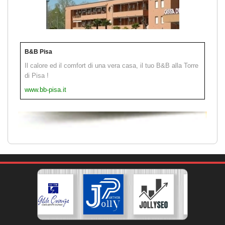
B&B Pisa
Il calore ed il comfort di una vera casa, il tuo B&B alla Torre
di Pisa !
www.bb-pisa.it