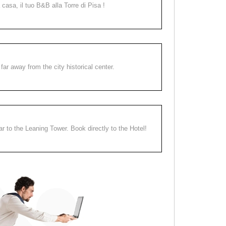
a casa, il tuo B&B alla Torre di Pisa !
far away from the city historical center.
ear to the Leaning Tower. Book directly to the Hotel!