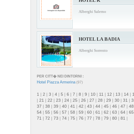
HOTEL K
Alberghi Salerno
HOTEL LA BADIA
Alberghi Sorrento
PER CITT� NEI DINTORNI :
Hotel Piazza Armerina
(97)
1
|
2
|
3
|
4
|
5
|
6
|
7
|
8
|
9
|
10
|
11
|
12
|
13
|
14
|
|
21
|
22
|
23
|
24
|
25
|
26
|
27
|
28
|
29
|
30
|
31
|
3
37
|
38
|
39
|
40
|
41
|
42
|
43
|
44
|
45
|
46
|
47
|
48
54
|
55
|
56
|
57
|
58
|
59
|
60
|
61
|
62
|
63
|
64
|
65
71
|
72
|
73
|
74
|
75
|
76
|
77
|
78
|
79
|
80
|
81
|