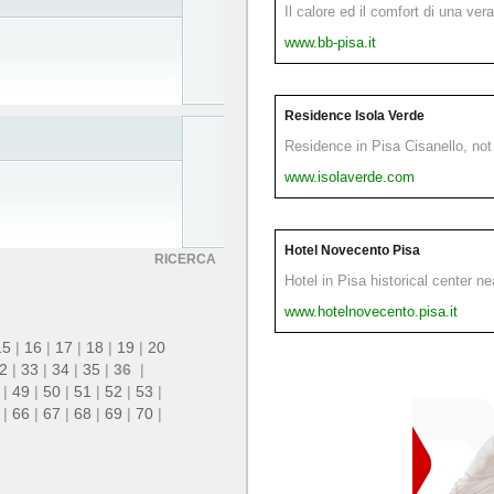
Il calore ed il comfort di una ver
www.bb-pisa.it
Residence Isola Verde
Residence in Pisa Cisanello, not 
www.isolaverde.com
Hotel Novecento Pisa
RICERCA
Hotel in Pisa historical center n
www.hotelnovecento.pisa.it
15
|
16
|
17
|
18
|
19
|
20
2
|
33
|
34
|
35
|
36
|
|
49
|
50
|
51
|
52
|
53
|
|
66
|
67
|
68
|
69
|
70
|