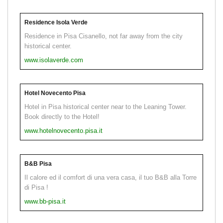
Residence Isola Verde
Residence in Pisa Cisanello, not far away from the city
historical center.
www.isolaverde.com
Hotel Novecento Pisa
Hotel in Pisa historical center near to the Leaning Tower.
Book directly to the Hotel!
www.hotelnovecento.pisa.it
B&B Pisa
Il calore ed il comfort di una vera casa, il tuo B&B alla Torre
di Pisa !
www.bb-pisa.it