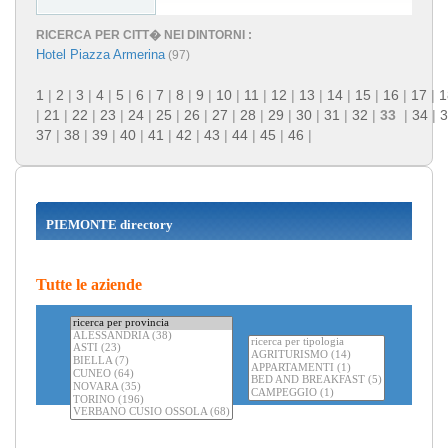
RICERCA PER CITT� NEI DINTORNI :
Hotel Piazza Armerina
(97)
1
|
2
|
3
|
4
|
5
|
6
|
7
|
8
|
9
|
10
|
11
|
12
|
13
|
14
|
15
|
16
|
17
|
1
|
21
|
22
|
23
|
24
|
25
|
26
|
27
|
28
|
29
|
30
|
31
|
32
|
33
|
34
|
3
37
|
38
|
39
|
40
|
41
|
42
|
43
|
44
|
45
|
46
|
PIEMONTE directory
Tutte le aziende