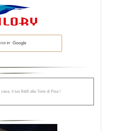
a casa, il tuo B&B alla Torre di Pisa !