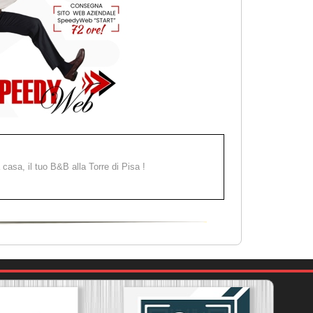
a casa, il tuo B&B alla Torre di Pisa !