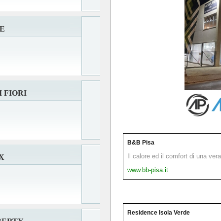
E
 FIORI
B&B Pisa
Il calore ed il comfort di una ver
X
www.bb-pisa.it
Residence Isola Verde