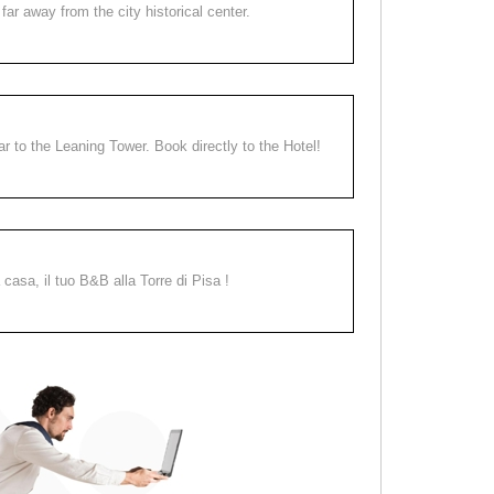
far away from the city historical center.
ear to the Leaning Tower. Book directly to the Hotel!
a casa, il tuo B&B alla Torre di Pisa !