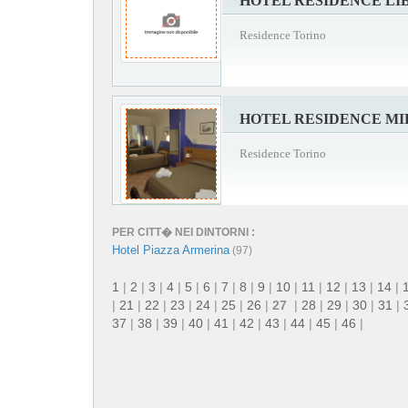
HOTEL RESIDENCE LI
Residence Torino
HOTEL RESIDENCE M
Residence Torino
PER CITT� NEI DINTORNI :
Hotel Piazza Armerina
(97)
1
|
2
|
3
|
4
|
5
|
6
|
7
|
8
|
9
|
10
|
11
|
12
|
13
|
14
|
|
21
|
22
|
23
|
24
|
25
|
26
|
27
|
28
|
29
|
30
|
31
|
37
|
38
|
39
|
40
|
41
|
42
|
43
|
44
|
45
|
46
|