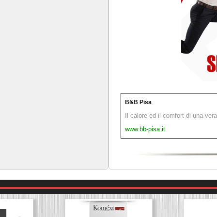
B&B Pisa
Il calore ed il comfort di una ver
www.bb-pisa.it