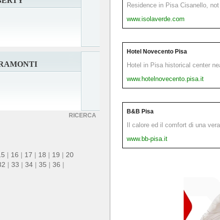
BERTY
Residence in Pisa Cisanello, not 
www.isolaverde.com
Hotel Novecento Pisa
IRAMONTI
Hotel in Pisa historical center n
www.hotelnovecento.pisa.it
B&B Pisa
RICERCA
Il calore ed il comfort di una ver
www.bb-pisa.it
15
|
16
|
17
|
18
|
19
|
20
32
|
33
|
34
|
35
|
36
|