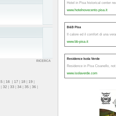
Hotel in Pisa historical center n
www.hotelnovecento.pisa.it
B&B Pisa
Il calore ed il comfort di una ver
www.bb-pisa.it
Residence Isola Verde
RICERCA
Residence in Pisa Cisanello, not 
www.isolaverde.com
15
|
16
|
17
|
18
|
19
|
|
32
|
33
|
34
|
35
|
36
|