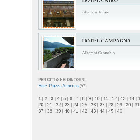
HOTEL CAIRO
Alberghi Torino
HOTEL CAMPAGNA
Alberghi Cannobio
PER CITT� NEI DINTORNI :
Hotel Piazza Armerina
(97)
1
|
2
|
3
|
4
|
5
|
6
|
7
|
8
|
9
|
10
|
11
|
12
|
13
|
14
|
20
|
21
|
22
|
23
|
24
|
25
|
26
|
27
|
28
|
29
|
30
|
31
37
|
38
|
39
|
40
|
41
|
42
|
43
|
44
|
45
|
46
|