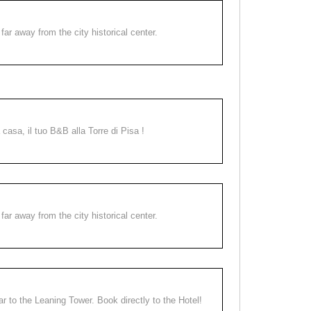
far away from the city historical center.
a casa, il tuo B&B alla Torre di Pisa !
far away from the city historical center.
ear to the Leaning Tower. Book directly to the Hotel!