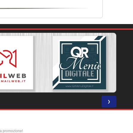
❯
la promozione!