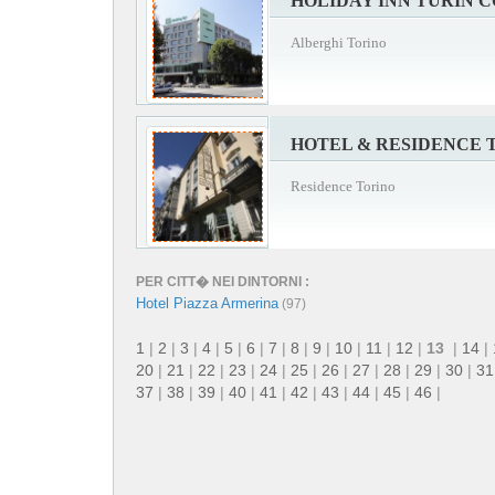
HOLIDAY INN TURIN 
Alberghi Torino
HOTEL & RESIDENCE 
Residence Torino
PER CITT� NEI DINTORNI :
Hotel Piazza Armerina
(97)
1
|
2
|
3
|
4
|
5
|
6
|
7
|
8
|
9
|
10
|
11
|
12
|
13
|
14
|
20
|
21
|
22
|
23
|
24
|
25
|
26
|
27
|
28
|
29
|
30
|
31
37
|
38
|
39
|
40
|
41
|
42
|
43
|
44
|
45
|
46
|