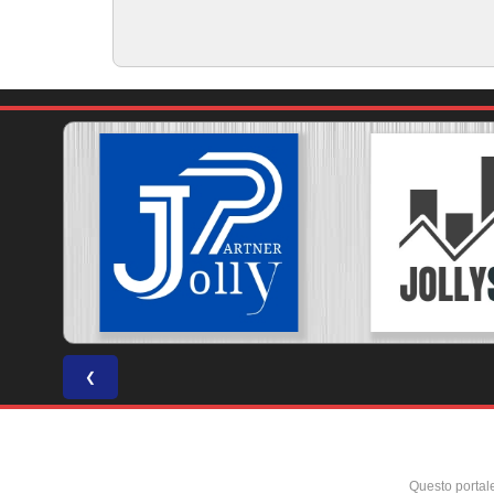
❮
Questo portal