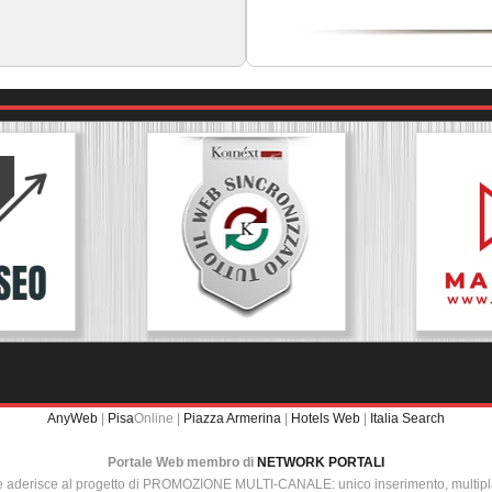
AnyWeb
|
Pisa
Online |
Piazza Armerina
|
Hotels Web
|
Italia Search
Portale Web membro di
NETWORK PORTALI
e aderisce al progetto di PROMOZIONE MULTI-CANALE: unico inserimento, multip