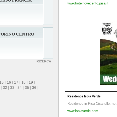
CORSO FRANCIA
www.hotelnovecento.pisa.it
TORINO CENTRO
RICERCA
15
|
16
|
17
|
18
|
19
|
|
32
|
33
|
34
|
35
|
36
|
Residence Isola Verde
Residence in Pisa Cisanello, not 
www.isolaverde.com