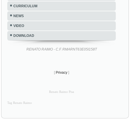
CURRICULUM
NEWS
VIDEO
DOWNLOAD
RENATO RAIMO - C.F. RMARNT63E05I158T
[
Privacy
]
Renato Raimo Pisa
Tag Renato Raimo