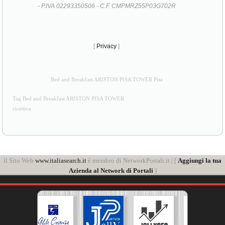
- P.IVA 02293350506 - C.F. CMPMRZ55P03G702R
[
Privacy
]
Bed and Breakfast ARISTON PISA TOWER Pisa
Tag Bed and Breakfast ARISTON PISA TOWER
ricettiva
il Sito Web
www.italiasearch.it
è membro di NetworkPortali.it | [
Aggiungi la tua
Azienda al Network di Portali
]