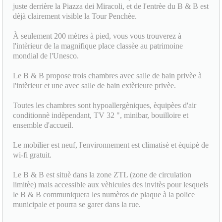
juste derrière la Piazza dei Miracoli, et de l'entrèe du B & B est
dèjà clairement visible la Tour Penchèe.
À seulement 200 mètres à pied, vous vous trouverez à
l'intèrieur de la magnifique place classèe au patrimoine
mondial de l'Unesco.
Le B & B propose trois chambres avec salle de bain privèe à
l'intèrieur et une avec salle de bain extèrieure privèe.
Toutes les chambres sont hypoallergèniques, èquipèes d'air
conditionnè indèpendant, TV 32 ", minibar, bouilloire et
ensemble d'accueil.
Le mobilier est neuf, l'environnement est climatisè et èquipè de
wi-fi gratuit.
Le B & B est situè dans la zone ZTL (zone de circulation
limitèe) mais accessible aux vèhicules des invitès pour lesquels
le B & B communiquera les numèros de plaque à la police
municipale et pourra se garer dans la rue.