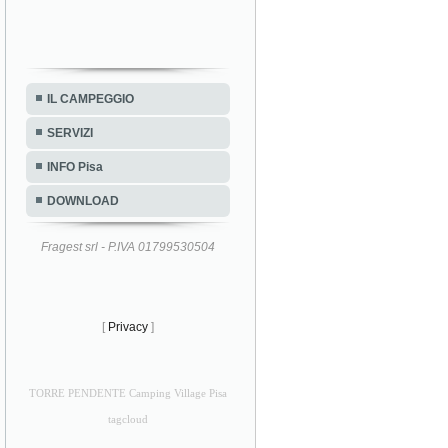
IL CAMPEGGIO
SERVIZI
INFO Pisa
DOWNLOAD
Fragest srl - P.IVA 01799530504
[
Privacy
]
TORRE PENDENTE Camping Village Pisa
tagcloud