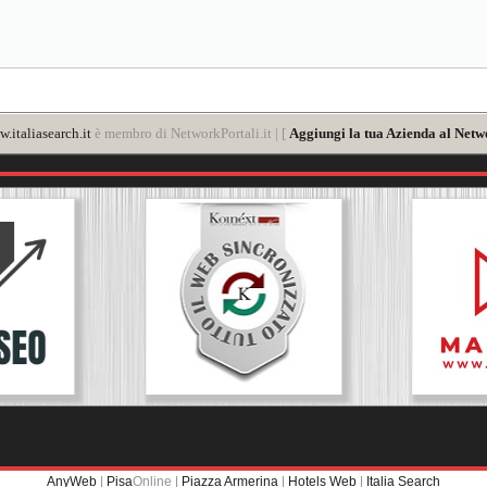
.italiasearch.it
è membro di NetworkPortali.it | [
Aggiungi la tua Azienda al Netw
AnyWeb
|
Pisa
Online |
Piazza Armerina
|
Hotels Web
|
Italia Search