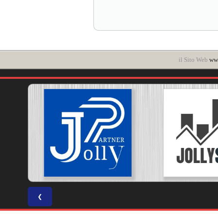
il Sito Web
www
❮