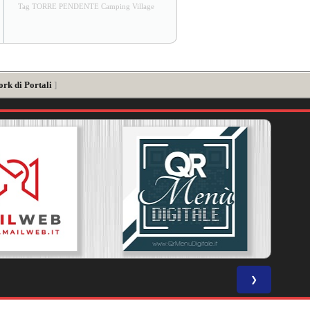
Tag TORRE PENDENTE Camping Village
ork di Portali
]
❯