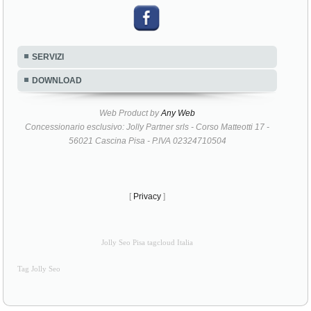
SERVIZI
DOWNLOAD
Web Product by
Any Web
Concessionario esclusivo: Jolly Partner srls - Corso Matteotti 17 -
56021 Cascina Pisa - P.IVA 02324710504
[
Privacy
]
Jolly Seo Pisa tagcloud Italia
Tag Jolly Seo