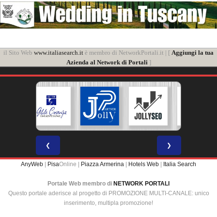
il Sito Web
www.italiasearch.it
è membro di NetworkPortali.it | [
Aggiungi la tua
Azienda al Network di Portali
]
❮
❯
AnyWeb
|
Pisa
Online |
Piazza Armerina
|
Hotels Web
|
Italia Search
Portale Web membro di
NETWORK PORTALI
Questo portale aderisce al progetto di PROMOZIONE MULTI-CANALE: unico
inserimento, multipla promozione!