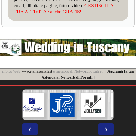
email, illimitate pagine, foto e video.
GESTISCI LA
TUA ATTIVITA': anche GRATIS!
il Sito Web
www.italiasearch.it
è membro di NetworkPortali.it | [
Aggiungi la tua
Azienda al Network di Portali
]
❮
❯