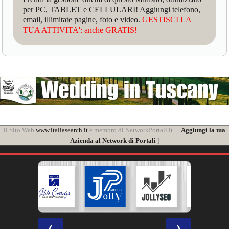
per PC, TABLET e CELLULARI! Aggiungi telefono,
email, illimitate pagine, foto e video.
GESTISCI LA
TUA ATTIVITA': anche GRATIS!
il Sito Web
www.italiasearch.it
è membro di NetworkPortali.it | [
Aggiungi la tua
Azienda al Network di Portali
]
❮
❯