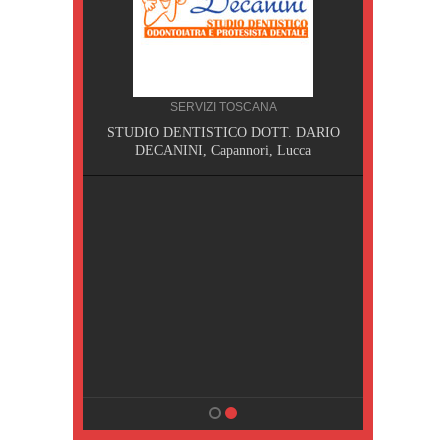
SERVIZI TOSCANA
I,
STUDIO DENTISTICO DOTT. DARIO
DECANINI, Capannori, Lucca
NA
sa