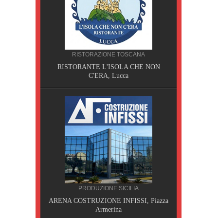
CILIA
RISTORAZIONE TOSCANA
AOBAB,
RISTORANTE L'ISOLA CHE NON
C'ERA, Lucca
PRODUZIONE SICILIA
A, Pisa
ARENA COSTRUZIONE INFISSI, Piazza
Armerina