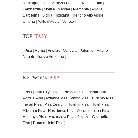
Romagna
|
Friuli Venezia Giulia
|
Lazio
|
Liguria
|
Lombardia
|
Molise
|
Marche
|
Piemonte
|
Puglia
|
Sardegna
|
Sicilia
|
Toscana
|
Trentino Alto Adige
|
Umbria
|
Valle d'Aosta
|
Veneto
]
TOP
ITALY
[
Pisa
|
Roma
|
Firenze
|
Venezia
|
Palermo
|
Milano
|
Napoli
|
Piazza Armerina
]
NETWORK
PISA
[
Pisa
|
Pisa City Guide
|
Proloco Pisa
|
Eventi Pisa
|
Portale Pisa
|
Aziende Pisa
|
Photo Pisa
|
Turismo Pisa
|
Travel Pisa
|
Pisa Search
|
Hotel in Pisa
|
Hotel Pisa
|
Alberghi Pisa
|
Residence Pisa
|
Accomodation Pisa
|
Holidays Pisa
|
Vacanze a Pisa
|
Pisa Ã¨
|
Cisanello
Pisa
|
Duomo Hotel Pisa
]