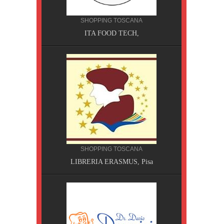
NA
MPING
SHOPPING TOSCANA
ITA FOOD TECH,
SHOPPING TOSCANA
a Terme
LIBRERIA ERASMUS, Pisa