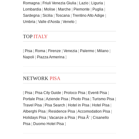
Romagna
|
Friuli Venezia Giulia
|
Lazio
|
Liguria
|
Lombardia
|
Molise
|
Marche
|
Piemonte
|
Puglia
|
Sardegna
|
Sicilia
|
Toscana
|
Trentino Alto Adige
|
Umbria
|
Valle d'Aosta
|
Veneto
]
TOP
ITALY
[
Pisa
|
Roma
|
Firenze
|
Venezia
|
Palermo
|
Milano
|
Napoli
|
Piazza Armerina
]
NETWORK
PISA
[
Pisa
|
Pisa City Guide
|
Proloco Pisa
|
Eventi Pisa
|
Portale Pisa
|
Aziende Pisa
|
Photo Pisa
|
Turismo Pisa
|
Travel Pisa
|
Pisa Search
|
Hotel in Pisa
|
Hotel Pisa
|
Alberghi Pisa
|
Residence Pisa
|
Accomodation Pisa
|
Holidays Pisa
|
Vacanze a Pisa
|
Pisa Ã¨
|
Cisanello
Pisa
|
Duomo Hotel Pisa
]