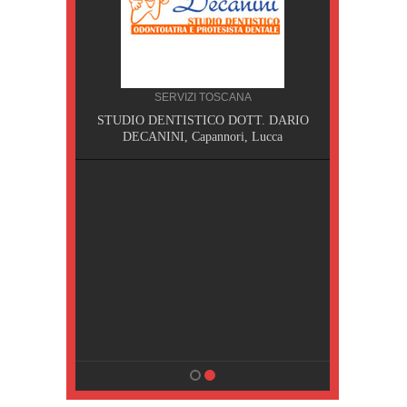
SERVIZI TOSCANA
I,
STUDIO DENTISTICO DOTT. DARIO
DECANINI, Capannori, Lucca
NA
sa