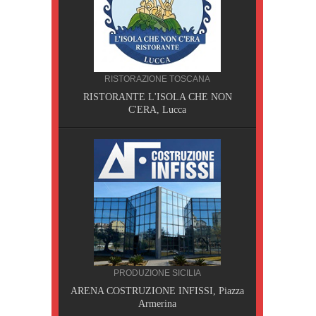
CILIA
RISTORAZIONE TOSCANA
AOBAB,
RISTORANTE L'ISOLA CHE NON
C'ERA, Lucca
PRODUZIONE SICILIA
A, Pisa
ARENA COSTRUZIONE INFISSI, Piazza
Armerina