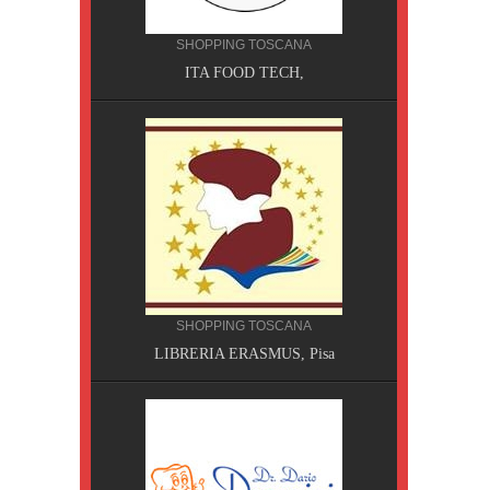
NA
MPING
SHOPPING TOSCANA
ITA FOOD TECH,
SHOPPING TOSCANA
a Terme
LIBRERIA ERASMUS, Pisa