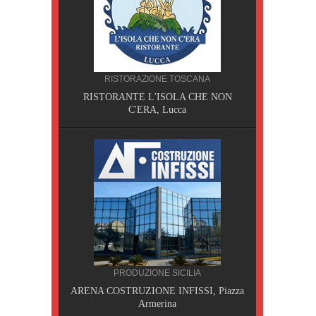
CILIA
RISTORAZIONE TOSCANA
AOBAB,
RISTORANTE L'ISOLA CHE NON
C'ERA, Lucca
PRODUZIONE SICILIA
A, Pisa
ARENA COSTRUZIONE INFISSI, Piazza
Armerina