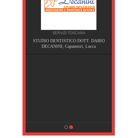
SERVIZI TOSCANA
I,
STUDIO DENTISTICO DOTT. DARIO
DECANINI, Capannori, Lucca
NA
sa