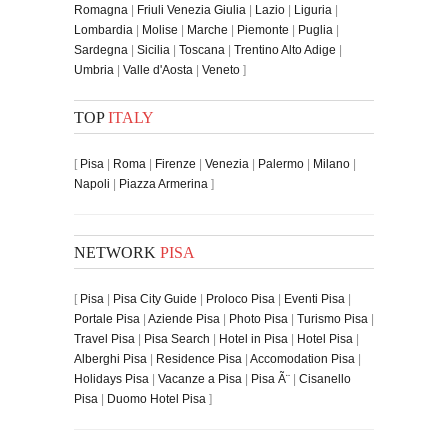
Romagna
|
Friuli Venezia Giulia
|
Lazio
|
Liguria
|
Lombardia
|
Molise
|
Marche
|
Piemonte
|
Puglia
|
Sardegna
|
Sicilia
|
Toscana
|
Trentino Alto Adige
|
Umbria
|
Valle d'Aosta
|
Veneto
]
TOP
ITALY
[
Pisa
|
Roma
|
Firenze
|
Venezia
|
Palermo
|
Milano
|
Napoli
|
Piazza Armerina
]
NETWORK
PISA
[
Pisa
|
Pisa City Guide
|
Proloco Pisa
|
Eventi Pisa
|
Portale Pisa
|
Aziende Pisa
|
Photo Pisa
|
Turismo Pisa
|
Travel Pisa
|
Pisa Search
|
Hotel in Pisa
|
Hotel Pisa
|
Alberghi Pisa
|
Residence Pisa
|
Accomodation Pisa
|
Holidays Pisa
|
Vacanze a Pisa
|
Pisa Ã¨
|
Cisanello
Pisa
|
Duomo Hotel Pisa
]