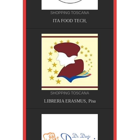
NA
MPING
SHOPPING TOSCANA
ITA FOOD TECH,
SHOPPING TOSCANA
a Terme
LIBRERIA ERASMUS, Pisa